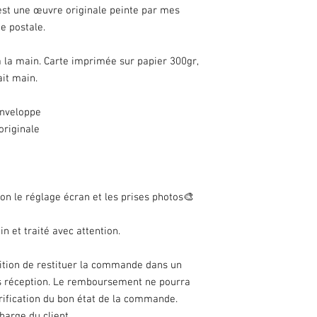
Merci de votre compr
i est une œuvre originale peinte par mes
En cas de soucis avec
te postale.
contacter.
 la main. Carte imprimée sur papier 300gr,
ait main.
enveloppe
originale
o
on le réglage écran et les prises photos🎨
n et traité avec attention.
dition de restituer la commande dans un
rès réception. Le remboursement ne pourra
érification du bon état de la commande.
harge du client.