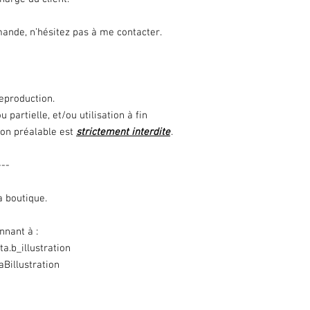
ande, n’hésitez pas à me contacter.
reproduction.
 partielle, et/ou utilisation à fin
on préalable est
strictement interdite
.
---
a boutique.
nnant à :
a.b_illustration
Billustration