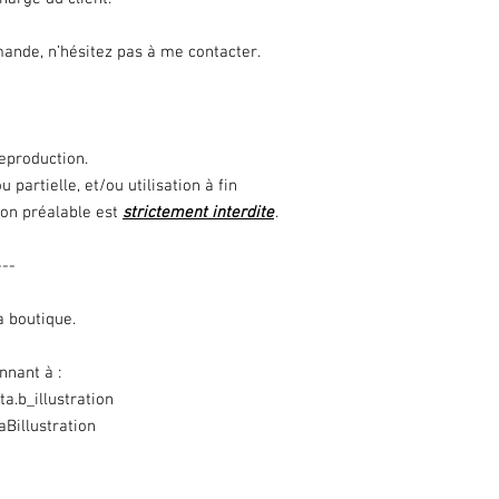
ande, n’hésitez pas à me contacter.
reproduction.
 partielle, et/ou utilisation à fin
on préalable est
strictement interdite
.
---
a boutique.
nnant à :
a.b_illustration
Billustration