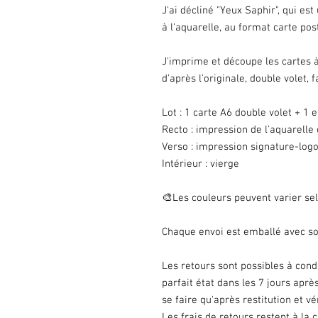
J'ai décliné "Yeux Saphir", qui es
à l'aquarelle, au format carte pos
J'imprime et découpe les cartes à
d'après l'originale, double volet, f
Lot : 1 carte A6 double volet + 1 
Recto : impression de l'aquarelle 
Verso : impression signature-log
Intérieur : vierge
🎨Les couleurs peuvent varier sel
Chaque envoi est emballé avec soi
Les retours sont possibles à con
parfait état dans les 7 jours ap
se faire qu'après restitution et v
Les frais de retours restent à la c