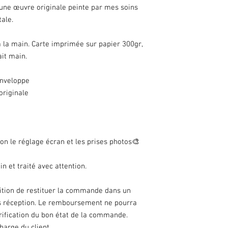
Merci de votre compr
t une œuvre originale peinte par mes soins
En cas de soucis avec
tale.
contacter.
 la main. Carte imprimée sur papier 300gr,
ait main.
enveloppe
originale
o
on le réglage écran et les prises photos🎨
n et traité avec attention.
dition de restituer la commande dans un
rès réception. Le remboursement ne pourra
érification du bon état de la commande.
harge du client.