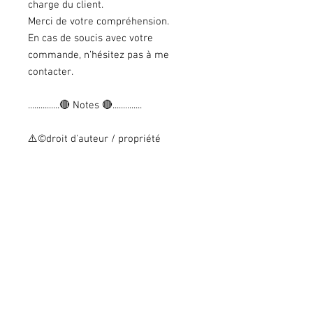
charge du client.
Merci de votre compréhension.
En cas de soucis avec votre
commande, n’hésitez pas à me
contacter.
...............🔴 Notes 🔴..............
⚠️©droit d'auteur / propriété
intellectuelle
Personnages, illustrations et
aquarelles imaginées, créées,
dessinées et peints par Christa B.
Illustration
Toute copie, reproduction, totale ou
partielle et/ou l’utilisation à fin
commerciale est 𝗦𝗧𝗥𝗜𝗖𝗧𝗘𝗠𝗘𝗡𝗧
𝗜𝗡𝗧𝗘𝗥𝗗𝗜𝗧𝗘.