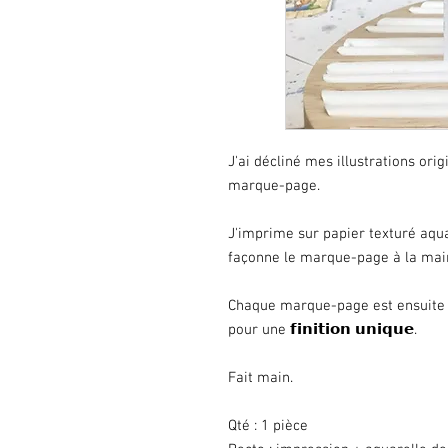
J'ai décliné mes illustrations ori
marque-page.
J'imprime sur papier texturé aquar
façonne le marque-page à la mai
Chaque marque-page est ensuite 
pour une 𝗳𝗶𝗻𝗶𝘁𝗶𝗼𝗻 𝘂𝗻𝗶𝗾𝘂𝗲.
Fait main.
Qté : 1 pièce