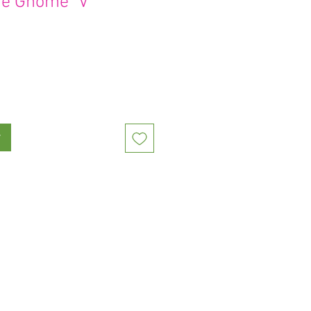
e Gnome "V"
r