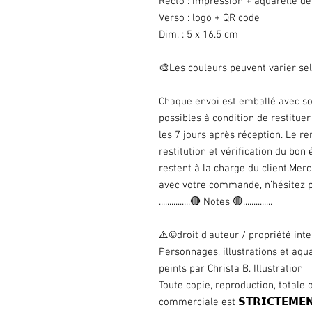
Recto : impression + aquarelle de 
Verso : logo + QR code
Dim. : 5 x 16.5 cm
🎨Les couleurs peuvent varier sel
Chaque envoi est emballé avec soi
possibles à condition de restitue
les 7 jours après réception. Le 
restitution et vérification du bo
restent à la charge du client.Mer
avec votre commande, n’hésitez p
...............🔴 Notes 🔴..............
⚠️©droit d'auteur / propriété inte
Personnages, illustrations et aqu
peints par Christa B. Illustration
Toute copie, reproduction, totale ou
commerciale est 𝗦𝗧𝗥𝗜𝗖𝗧𝗘𝗠𝗘𝗡𝗧