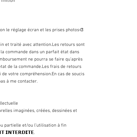
finition
on le réglage écran et les prises photos🎨
n et traité avec attention.Les retours sont
r la commande dans un parfait état dans
remboursement ne pourra se faire qu'après
n état de la commande.Les frais de retours
ci de votre compréhension.En cas de soucis
as à me contacter.
llectuelle
arelles imaginées, créées, dessinées et
 partielle et/ou l’utilisation à fin
 𝗜𝗡𝗧𝗘𝗥𝗗𝗜𝗧𝗘.