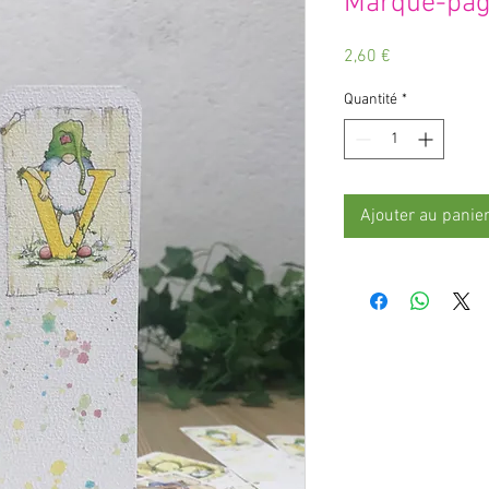
Marque-pag
Prix
2,60 €
Quantité
*
Ajouter au panie