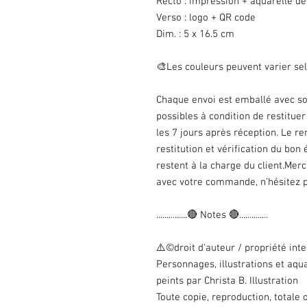
Recto : impression + aquarelle de 
Verso : logo + QR code
Dim. : 5 x 16.5 cm
🎨Les couleurs peuvent varier sel
Chaque envoi est emballé avec soi
possibles à condition de restitue
les 7 jours après réception. Le 
restitution et vérification du bo
restent à la charge du client.Mer
avec votre commande, n’hésitez p
...............🔴 Notes 🔴..............
⚠️©droit d'auteur / propriété inte
Personnages, illustrations et aqu
peints par Christa B. Illustration
Toute copie, reproduction, totale ou