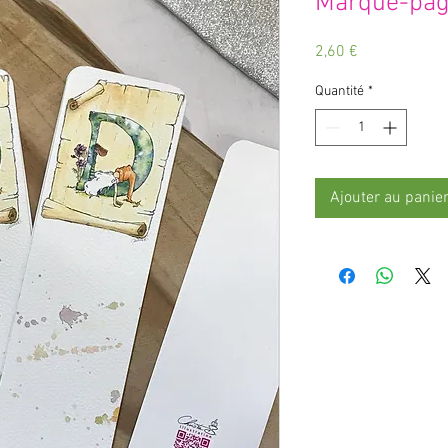
Marque-pag
Prix
2,60 €
Quantité
*
Ajouter au panie