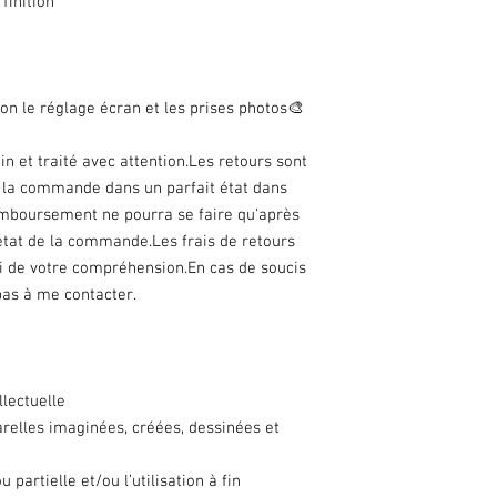
finition
on le réglage écran et les prises photos🎨
n et traité avec attention.Les retours sont
r la commande dans un parfait état dans
remboursement ne pourra se faire qu'après
n état de la commande.Les frais de retours
ci de votre compréhension.En cas de soucis
as à me contacter.
llectuelle
arelles imaginées, créées, dessinées et
 partielle et/ou l’utilisation à fin