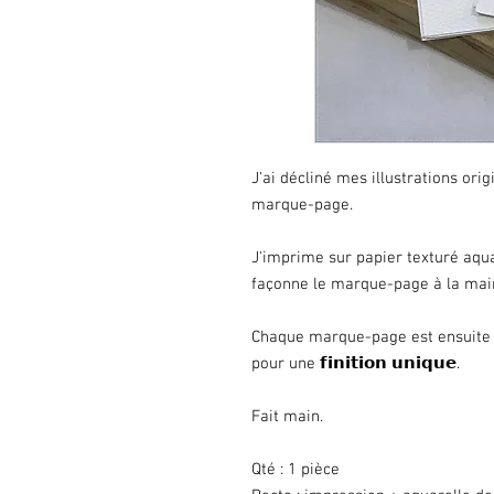
J'ai décliné mes illustrations ori
marque-page.
J'imprime sur papier texturé aquar
façonne le marque-page à la mai
Chaque marque-page est ensuite 
pour une 𝗳𝗶𝗻𝗶𝘁𝗶𝗼𝗻 𝘂𝗻𝗶𝗾𝘂𝗲.
Fait main.
Qté : 1 pièce