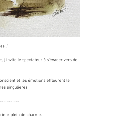
Merci de votre compr
En cas de soucis avec
contacter.
s..."
, j'invite le spectateur à s'évader vers de
onscient et les émotions effleurent le
es singulières.
~~~~~~~~~
rieur plein de charme.