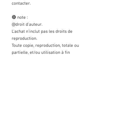
contacter.
🔴 note :
@droit d'auteur.
L'achat n'inclut pas les droits de
reproduction.
Toute copie, reproduction, totale ou
partielle, et/ou utilisation à fin
commerciale sans mon autorisation
préalable est
strictement interdite
.
---------------------------------------
Retrouvez tous mes articles sur la
boutique.
Suivez mon actualité en vous
abonnant à :
https://www.instagram.com/christa.