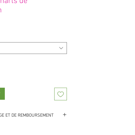
charts de
n
otionnel
r
NGE ET DE REMBOURSEMENT
orté au conditionnement et à
, vous constatez une déterioration de