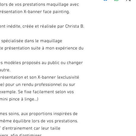
lors de vos prestations maquillage avec
celui-ci, refusez le co
désagrément. Un nouve
présentation X-banner face painting.
retour et réception d
Dès lors que le produit 
nt inédite, créée et réalisée par Christa B.
ne suis pas en mesure
de votre compréhensi
 spécialisée dans le maquillage
Pour toutes correspon
tte présentation suite à mon expérience du
christa.bformation@gm
En cas de soucis avec
contacter.
es modèles proposés au public ou changer
autre.
présentation et son X-banner (exclusivité
e) pour un rendu professionnel ou sur
exemple. Se fixe facilement selon vos
ini pince à linge...)
mes soins, aux proportions inspirées de
 même équilibre lors de vos prestations.
 d'entrainement car leur taille
iers, afin d'optimiser