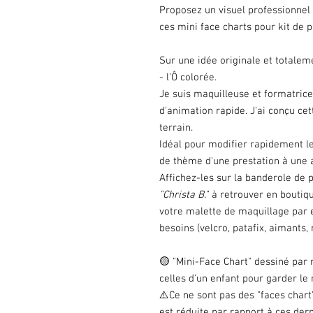
Proposez un visuel professionnel 
ces mini face charts pour kit de 
Sur une idée originale et totaleme
- l'Ô colorée.
Je suis maquilleuse et formatrice
d'animation rapide. J'ai conçu ce
terrain.
Idéal pour modifier rapidement l
de thème d'une prestation à une 
Affichez-les sur la banderole de 
"Christa B."
à retrouver en boutiqu
votre malette de maquillage par 
besoins (velcro, patafix, aimants, m
🟡 "Mini-Face Chart" dessiné par 
celles d'un enfant pour garder le
⚠️Ce ne sont pas des "faces chart"
est réduite par rapport à ces dern