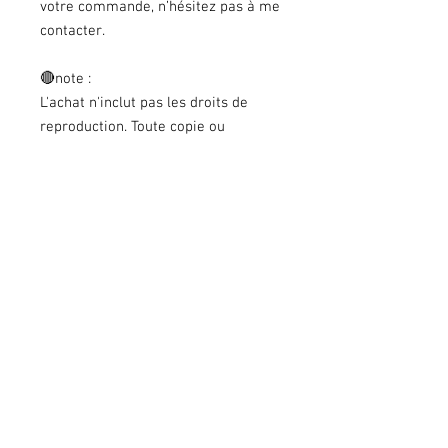
votre commande, n’hésitez pas à me
contacter.
🔴note :
L'achat n'inclut pas les droits de
reproduction. Toute copie ou
utilisation sans mon autorisation
préalable est
interdite
.
---------------------------------------
Retrouvez tous mes articles sur la
boutique.
Suivez mon actualité sur :
https://www.instagram.com/christa.
b_illustration
https://www.facebook.com/christaBi
llustration