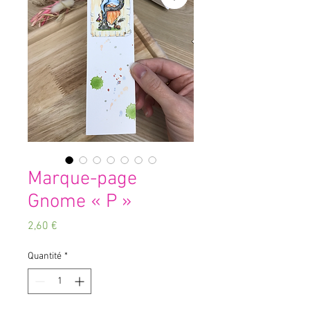
Marque-page
Gnome « P »
Prix
2,60 €
Quantité
*