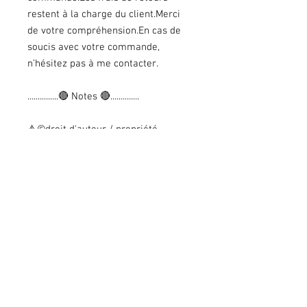
restent à la charge du client.Merci
de votre compréhension.En cas de
soucis avec votre commande,
n’hésitez pas à me contacter.
...............🔴 Notes 🔴..............
⚠️©droit d'auteur / propriété
intellectuelle
Personnages, illustrations et
aquarelles imaginées, créées,
dessinées et peints par Christa B.
Illustration
Toute copie, reproduction, totale ou
partielle et/ou l’utilisation à fin
commerciale est 𝗦𝗧𝗥𝗜𝗖𝗧𝗘𝗠𝗘𝗡𝗧
𝗜𝗡𝗧𝗘𝗥𝗗𝗜𝗧𝗘.
---------------------------------------