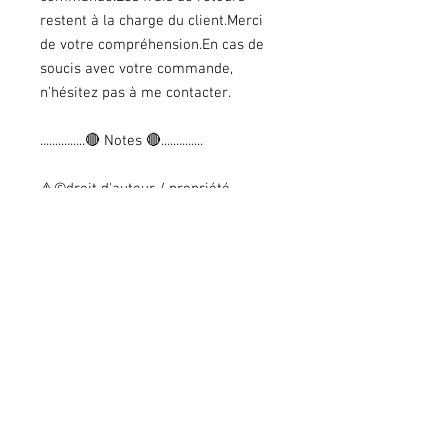
restent à la charge du client.Merci
de votre compréhension.En cas de
soucis avec votre commande,
n’hésitez pas à me contacter.
...............🔴 Notes 🔴..............
⚠️©droit d'auteur / propriété
intellectuelle
Personnages, illustrations et
aquarelles imaginées, créées,
dessinées et peints par Christa B.
Illustration
Toute copie, reproduction, totale ou
partielle et/ou l’utilisation à fin
commerciale est 𝗦𝗧𝗥𝗜𝗖𝗧𝗘𝗠𝗘𝗡𝗧
𝗜𝗡𝗧𝗘𝗥𝗗𝗜𝗧𝗘.
---------------------------------------