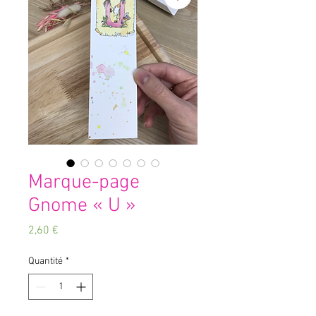
Marque-page
Gnome « U »
Prix
2,60 €
Quantité
*