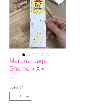
Marque-page
Gnome « X »
Prix
2,60 €
Quantité
*