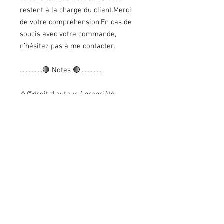
restent à la charge du client.Merci
de votre compréhension.En cas de
soucis avec votre commande,
n’hésitez pas à me contacter.
...............🔴 Notes 🔴..............
⚠️©droit d'auteur / propriété
intellectuelle
Personnages, illustrations et
aquarelles imaginées, créées,
dessinées et peints par Christa B.
Illustration
Toute copie, reproduction, totale ou
partielle et/ou l’utilisation à fin
commerciale est 𝗦𝗧𝗥𝗜𝗖𝗧𝗘𝗠𝗘𝗡𝗧
𝗜𝗡𝗧𝗘𝗥𝗗𝗜𝗧𝗘.
---------------------------------------