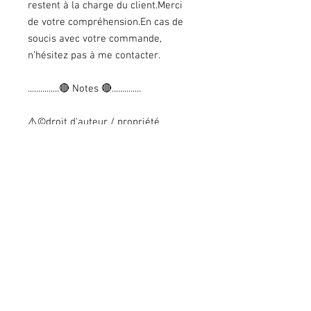
restent à la charge du client.Merci
de votre compréhension.En cas de
soucis avec votre commande,
n’hésitez pas à me contacter.
...............🔴 Notes 🔴..............
⚠️©droit d'auteur / propriété
intellectuelle
Personnages, illustrations et
aquarelles imaginées, créées,
dessinées et peints par Christa B.
Illustration
Toute copie, reproduction, totale ou
partielle et/ou l’utilisation à fin
commerciale est 𝗦𝗧𝗥𝗜𝗖𝗧𝗘𝗠𝗘𝗡𝗧
𝗜𝗡𝗧𝗘𝗥𝗗𝗜𝗧𝗘.
---------------------------------------
Retrouvez tous mes articles sur ma