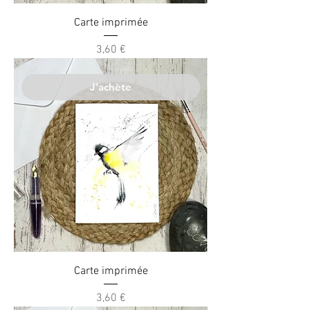
Carte imprimée
Prix
3,60 €
J'achète
Carte imprimée
Prix
3,60 €