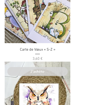
Carte de Vœux « S-Z »
Prix
3,60 €
J'achète