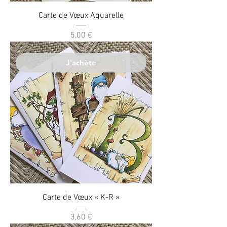
Carte de Vœux Aquarelle
Prix
5,00 €
J'achète
Carte de Vœux « K-R »
Prix
3,60 €