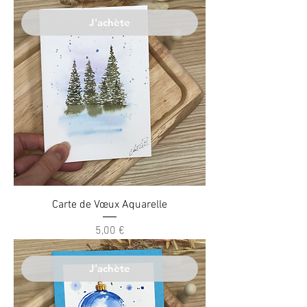
J'achète
Carte de Vœux Aquarelle
Prix
5,00 €
J'achète