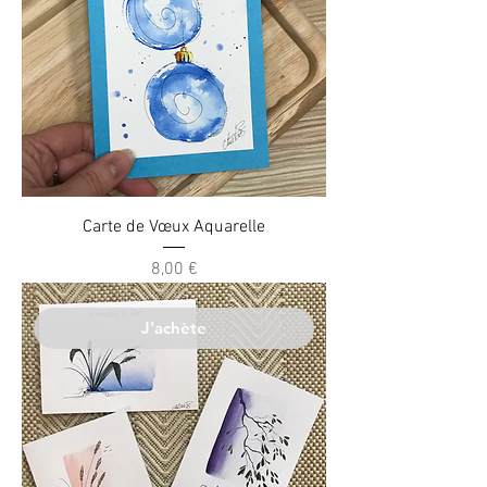
Carte de Vœux Aquarelle
Prix
8,00 €
J'achète