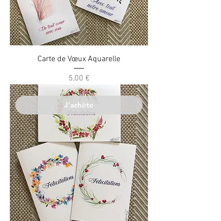
Carte de Vœux Aquarelle
Prix
5,00 €
J'achète